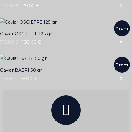
o !
130.00
€
79.00
€
Prom
Caviar OSCIETRE 125 gr
o !
315.00
€
189.00
€
Prom
Caviar BAERI 50 gr
o !
115.00
€
69.00
€