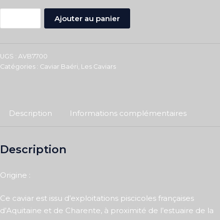
-
+
Ajouter au panier
UGS :
AVB7700
Catégories :
Caviar Baéri
,
Les Caviars
Description
Informations complémentaires
Description
Origine :
Ce caviar est issu d’exploitations piscicoles françaises
d’Aquitaine et de Charente, à proximité de l’estuaire de la