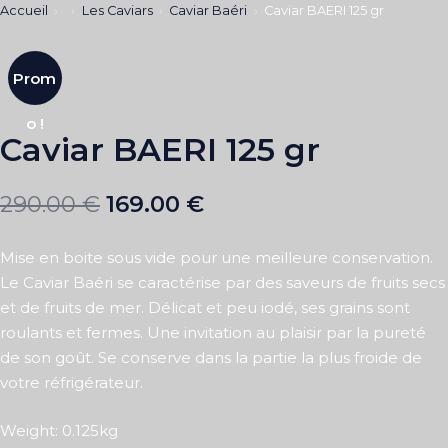
Accueil
Les Caviars
Caviar Baéri
Caviar BAERI 125 gr
Prom
o !
Caviar BAERI 125 gr
290.00
€
169.00
€
Mise en boite sous vide pour une meilleure conservation.
Le Caviar Baéri se caractérise par des saveurs de fruits secs
et de fruits de mer. Délicat et peu iodé, ses grains sont
roulants et fermes. Une invitation au plaisir par la pureté
de son goût. Se conserve dans la partie la plus froide de
votre réfrigérateur.
Weight: 0.125kg