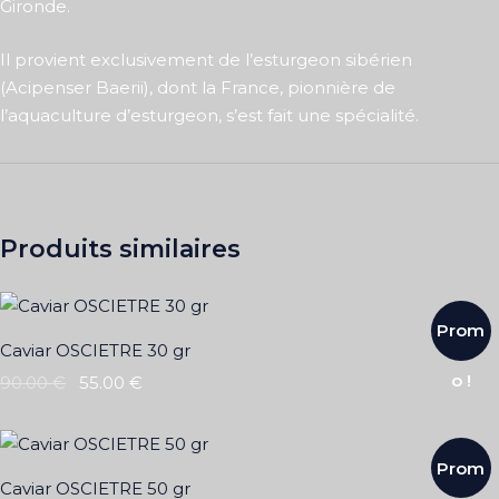
Gironde.
Il provient exclusivement de l’esturgeon sibérien
(Acipenser Baerii), dont la France, pionnière de
l’aquaculture d’esturgeon, s’est fait une spécialité.
Produits similaires
Prom
Caviar OSCIETRE 30 gr
o !
90.00
€
55.00
€
Prom
Caviar OSCIETRE 50 gr