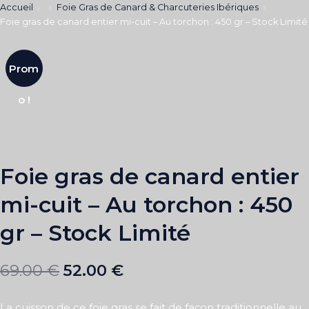
Accueil
Foie Gras de Canard & Charcuteries Ibériques
Foie gras de canard entier mi-cuit – Au torchon : 450 gr – Stock Limité
Prom
o !
Foie gras de canard entier
mi-cuit – Au torchon : 450
gr – Stock Limité
69.00
€
52.00
€
La cuisson de ce foie gras se fait de façon traditionnelle au