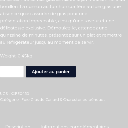
bouillon. La cuisson au torchon confère au foie gras une
absence quasi assurée de gras pour une
présentation Impeccable, ainsi qu’une saveur et une
délicatesse exclusive. Démoulez-le, attendez une
quinzaine de minutes, présentez sur un plat et remettre
au réfrigérateur jusqu’au moment de servir.
Weight: 0.45kg
-
+
Ajouter au panier
UGS :
XXFE0450
Catégorie :
Foie Gras de Canard & Charcuteries Ibériques
Description
Informations complémentaires