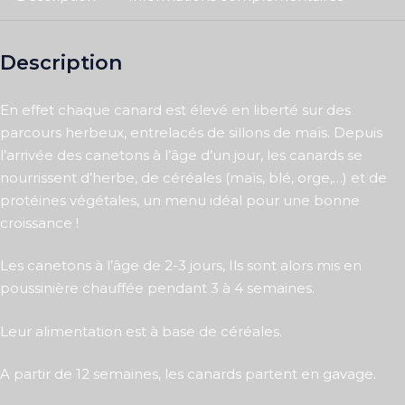
Description
En effet chaque canard est élevé en liberté sur des
parcours herbeux, entrelacés de sillons de maïs. Depuis
l’arrivée des canetons à l’âge d’un jour, les canards se
nourrissent d’herbe, de céréales (maïs, blé, orge,…) et de
protéines végétales, un menu idéal pour une bonne
croissance !
Les canetons à l’âge de 2-3 jours, Ils sont alors mis en
poussinière chauffée pendant 3 à 4 semaines.
Leur alimentation est à base de céréales.
A partir de 12 semaines, les canards partent en gavage.