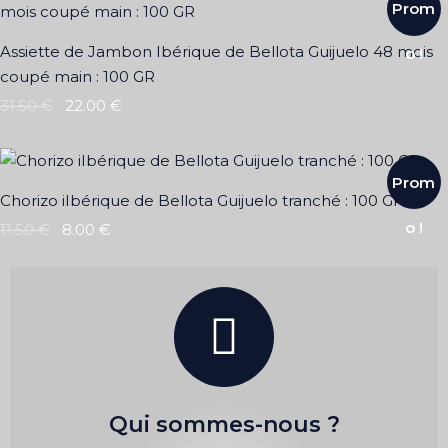
Prom
Assiette de Jambon Ibérique de Bellota Guijuelo 48 mois
o !
coupé main : 100 GR
31.50
€
22.00
€
Prom
Chorizo iIbérique de Bellota Guijuelo tranché : 100 GR
o !
11.50
€
8.00
€
Qui sommes-nous ?